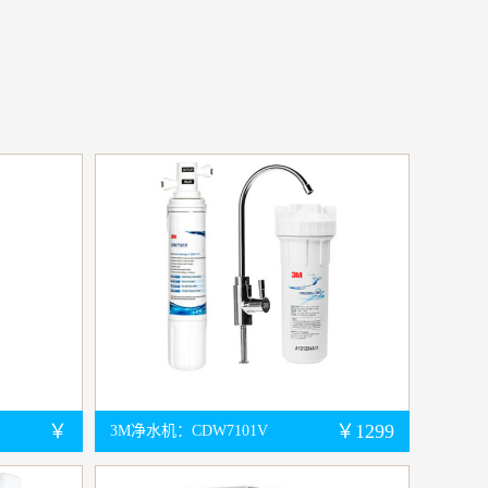
￥
￥1299
3M净水机：CDW7101V