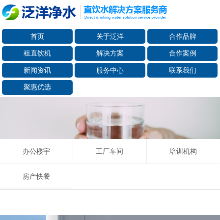
首页
关于泛洋
合作品牌
租直饮机
解决方案
合作案例
新闻资讯
服务中心
联系我们
聚惠优选
办公楼宇
工厂车间
培训机构
房产快餐
适用人数：70-120
租赁单价：20元/天