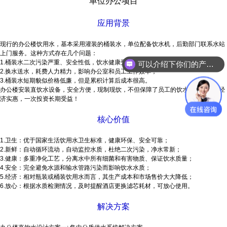
单位办公项目
应用背景
现行的办公楼饮用水，基本采用灌装的桶装水，单位配备饮水机，后勤部门联系水站
上门服务。这种方式存在几个问题：
1.桶装水二次污染严重、安全性低，饮水健康受到威胁；
可以介绍下你们的产品么？
2.换水送水，耗费人力精力，影响办公室和员工工作效率；
3.桶装水短期貌似价格低廉，但是累积计算后成本很高。
办公楼安装直饮水设备，安全方便，现制现饮，不但保障了员工的饮水健康，而且经
济实惠，一次投资长期受益！
核心价值
1.卫生：优于国家生活饮用水卫生标准，健康环保、安全可靠；
2.新鲜：自动循环流动，自动监控水质，杜绝二次污染，净水常新；
3.健康：多重净化工艺，分离水中所有细菌和有害物质、保证饮水质量；
4.安全：完全避免水源和输水管路污染而影响饮水水质；
5.经济：相对瓶装或桶装饮用水而言，其生产成本和市场售价大大降低；
6.放心：根据水质检测情况，及时提醒酒店更换滤芯耗材，可放心使用。
解决方案