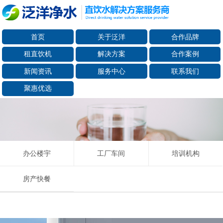
首页
关于泛洋
合作品牌
租直饮机
解决方案
合作案例
新闻资讯
服务中心
联系我们
聚惠优选
办公楼宇
工厂车间
培训机构
房产快餐
适用人数：70-120
租赁单价：20元/天