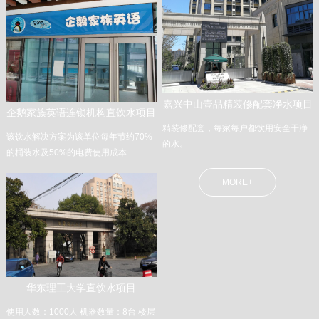
嘉兴中山壹品精装修配套净水项目
企鹅家族英语连锁机构直饮水项目
精装修配套，每家每户都饮用安全干净
该饮水解决方案为该单位每年节约70%
的水。
的桶装水及50%的电费使用成本
MORE+
华东理工大学直饮水项目
使用人数：1000人 机器数量：8台 楼层