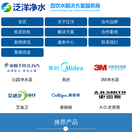
首页
关于泛洋
合作品牌
租直饮机
解决方案
合作案例
新闻资讯
服务中心
联系我们
聚惠优选
沁园净水器
美的
3M净水器
艾迪卫
康丽根
A.O.史密斯
推荐产品