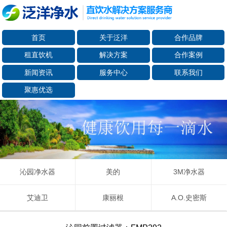
首页
关于泛洋
合作品牌
租直饮机
解决方案
合作案例
新闻资讯
服务中心
联系我们
聚惠优选
沁园净水器
美的
3M净水器
艾迪卫
康丽根
A.O.史密斯