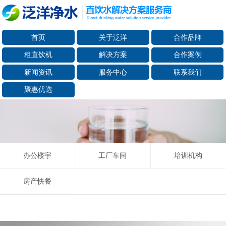
首页
关于泛洋
合作品牌
租直饮机
解决方案
合作案例
新闻资讯
服务中心
联系我们
聚惠优选
办公楼宇
工厂车间
培训机构
房产快餐
适用人数：10-20
租赁单价：6元/天