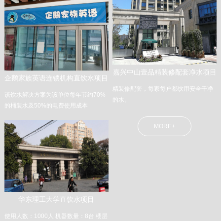
嘉兴中山壹品精装修配套净水项目
企鹅家族英语连锁机构直饮水项目
精装修配套，每家每户都饮用安全干净
该饮水解决方案为该单位每年节约70%
的水。
的桶装水及50%的电费使用成本
MORE+
华东理工大学直饮水项目
使用人数：1000人 机器数量：8台 楼层