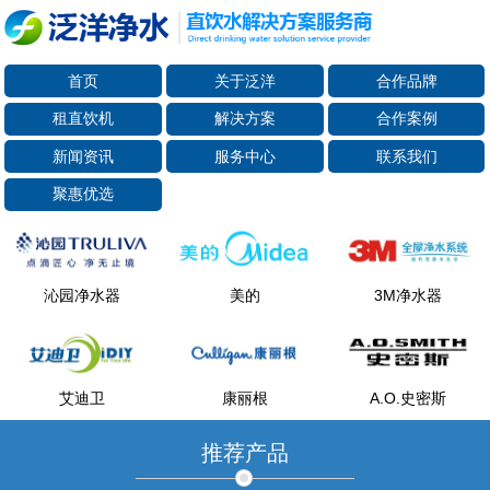
首页
关于泛洋
合作品牌
租直饮机
解决方案
合作案例
新闻资讯
服务中心
联系我们
聚惠优选
沁园净水器
美的
3M净水器
艾迪卫
康丽根
A.O.史密斯
推荐产品