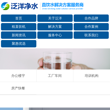
首页
关于泛洋
合作品牌
租直饮机
解决方案
合作案例
新闻资讯
服务中心
联系我们
聚惠优选
办公楼宇
工厂车间
培训机构
房产快餐
适用人数：40-60
租赁单价：12元/天