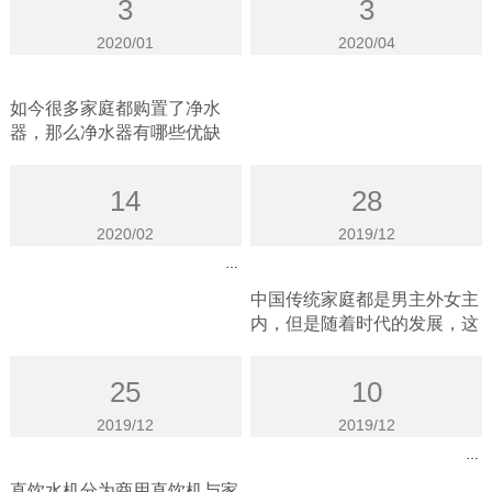
3
3
2020/01
2020/04
净水器有哪些优缺点
沁园净水器使用说明书
如今很多家庭都购置了净水
器，那么净水器有哪些优缺
点，今天就让泛洋净水来为大
家讲解一下
14
28
2020/02
2019/12
沁园净水器，好爸爸们的绝佳选择
身体健康和水有主要的关系，钟南山院士说...
中国传统家庭都是男主外女主
内，但是随着时代的发展，这
种关系悄悄......
25
10
2019/12
2019/12
商用直饮水机具备的特点分别为
净水器究竟怎样选？不说还不知道其中的奥秘
直饮水机分为商用直饮机与家