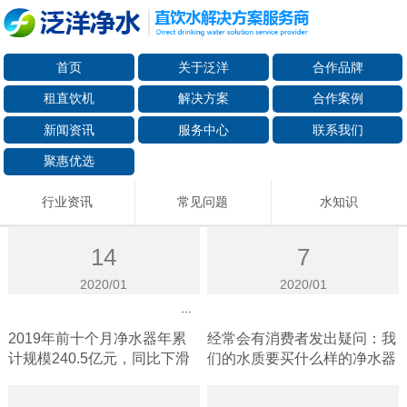
首页
关于泛洋
合作品牌
租直饮机
解决方案
合作案例
新闻资讯
服务中心
联系我们
聚惠优选
行业资讯
常见问题
水知识
14
7
2020/01
2020/01
怎样选择一台适合的净水器呢？
回看净水行业的2019 解析沁园的“净加服务”
2019年前十个月净水器年累
经常会有消费者发出疑问：我
计规模240.5亿元，同比下滑
们的水质要买什么样的净水器
约1.9%。虽说，增速放缓
甚......