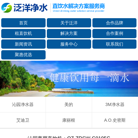
首页
关于泛洋
合作品牌
租直饮机
解决方案
合作案例
新闻资讯
服务中心
联系我们
聚惠优选
沁园净水器
美的
3M净水器
艾迪卫
康丽根
A.O.史密斯