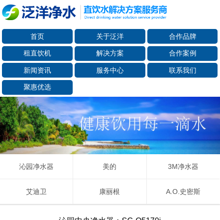
首页
关于泛洋
合作品牌
租直饮机
解决方案
合作案例
新闻资讯
服务中心
联系我们
聚惠优选
沁园净水器
美的
3M净水器
艾迪卫
康丽根
A.O.史密斯