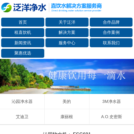
首页
关于泛洋
合作品牌
租直饮机
解决方案
合作案例
新闻资讯
服务中心
联系我们
聚惠优选
沁园净水器
美的
3M净水器
艾迪卫
康丽根
A.O.史密斯