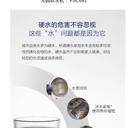
沁园软水机： FSC691